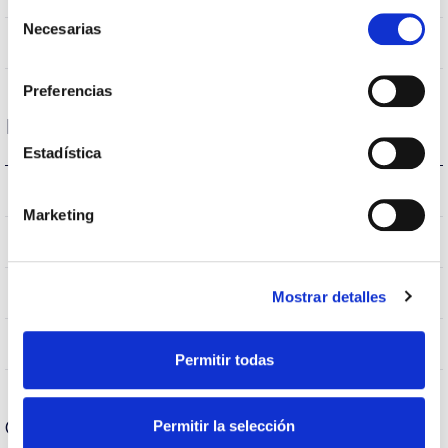
Selección
Necesarias
de
No
Empalmable
consentimiento
Preferencias
Datos ópticos
Estadística
3.000K
Temperatura de color
Marketing
>70
CRI Índice de repr. cromática
VA00I0P
Óptica
Mostrar detalles
0,0%
Flujo Hemisférico Superior
Permitir todas
Carcasa y Acabado
Permitir la selección