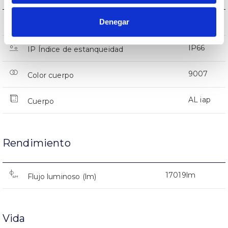
Denegar
IK08
IK Protección contra impactos
IP66
IP Índice de estanqueidad
9007
Color cuerpo
AL iap
Cuerpo
Rendimiento
17019lm
Flujo luminoso (lm)
Vida