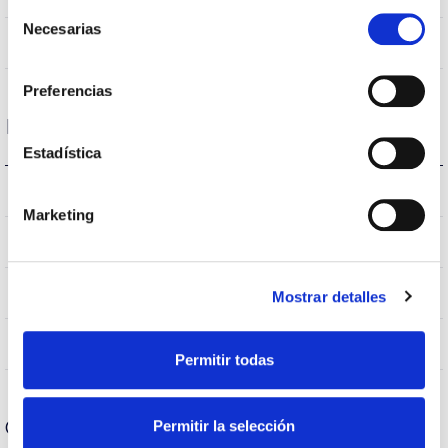
Selección
Necesarias
de
No
Empalmable
consentimiento
Preferencias
Datos ópticos
Estadística
3.000K
Temperatura de color
Marketing
>70
CRI Índice de repr. cromática
VA00K0M
Óptica
Mostrar detalles
0,0%
Flujo Hemisférico Superior
Permitir todas
Carcasa y Acabado
Permitir la selección