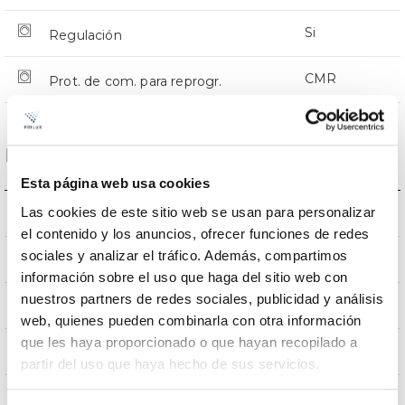
Si
Regulación
CMR
Prot. de com. para reprogr.
Dimensiones y Montaje
Esta página web usa cookies
Las cookies de este sitio web se usan para personalizar
Montaje en Báculo
Montaje
el contenido y los anuncios, ofrecer funciones de redes
sociales y analizar el tráfico. Además, compartimos
0,251m2
Resistencia al Viento
información sobre el uso que haga del sitio web con
nuestros partners de redes sociales, publicidad y análisis
9Kg
Peso
web, quienes pueden combinarla con otra información
que les haya proporcionado o que hayan recopilado a
776x332x105mm
Dimensiones
partir del uso que haya hecho de sus servicios.
Montaje en Báculo
Posición de montaje