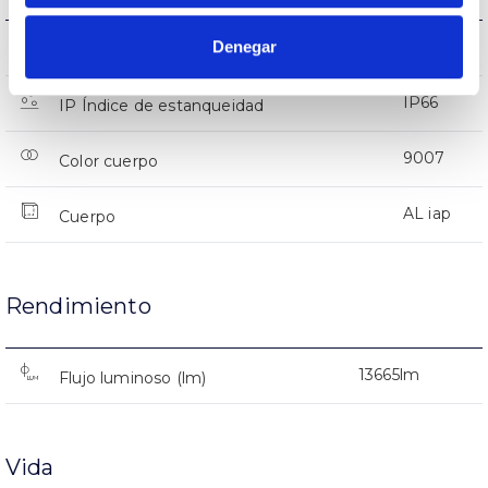
Denegar
IK08
IK Protección contra impactos
IP66
IP Índice de estanqueidad
9007
Color cuerpo
AL iap
Cuerpo
Rendimiento
13665lm
Flujo luminoso (lm)
Vida