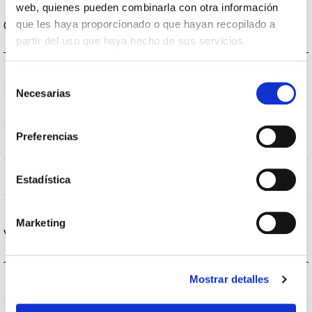
web, quienes pueden combinarla con otra información
Carcasa y Acabado
que les haya proporcionado o que hayan recopilado a
partir del uso que haya hecho de sus servicios.
IK10
IK Protección contra impactos
Selección
Necesarias
de
IP66
IP Índice de estanqueidad
consentimiento
Preferencias
9007
Color cuerpo
AL iap
Cuerpo
Estadística
Marketing
Vida
L90B10>184.000h
Mostrar detalles
Vida útil