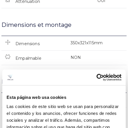
OUI
Atténuation
Dimensions et montage
350x321x115mm
Dimensions
NON
Empalmable
Données optiques
Esta página web usa cookies
RGBW(W:4000K)
Température de coleur
Las cookies de este sitio web se usan para personalizar
el contenido y los anuncios, ofrecer funciones de redes
CRI Indice de rendu des
>80 (Blanco)
sociales y analizar el tráfico. Además, compartimos
couleurs
información sobre el uso que haga del sitio web con