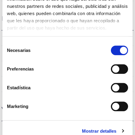
nuestros partners de redes sociales, publicidad y análisis
web, quienes pueden combinarla con otra información
Logement et finition
que les haya proporcionado o que hayan recopilado a
partir del uso que haya hecho de sus servicios.
IK10
IK Protection contre des impacts
Selección
Necesarias
de
IP66
Indice d’étanchéité IP
consentimiento
9007
Preferencias
Couleur du corps
AL iap
Corps
Estadística
Marketing
Vie
L90B10>184.000h
Heures de vie
Mostrar detalles