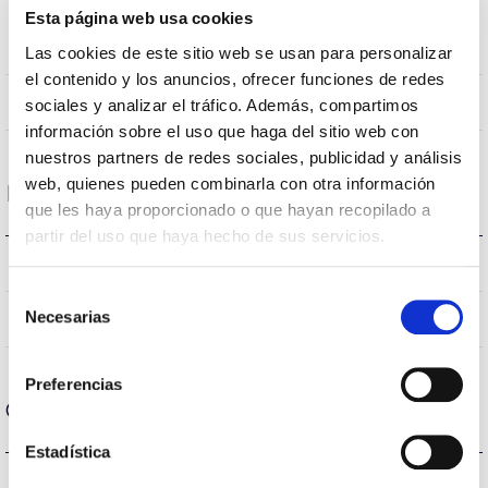
Esta página web usa cookies
Posición de
Empotrado Techo
montaje
Las cookies de este sitio web se usan para personalizar
el contenido y los anuncios, ofrecer funciones de redes
NO
Empalmable
sociales y analizar el tráfico. Además, compartimos
información sobre el uso que haga del sitio web con
nuestros partners de redes sociales, publicidad y análisis
web, quienes pueden combinarla con otra información
Datos ópticos
que les haya proporcionado o que hayan recopilado a
partir del uso que haya hecho de sus servicios.
4000K-6500K
Temperatura de color
Selección
Necesarias
80
de
CRI Índice de repr. cromática
consentimiento
Preferencias
Carcasa y Acabado
Estadística
–
Intensidad (A)