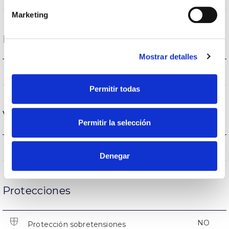
Marketing
Rendimiento
Mostrar detalles
4418-4623lm
Flujo luminoso (lm)
Permitir todas
Vida
Permitir la selección
(L70B50>)50.000h
Vida útil
Denegar
Protecciones
NO
Protección sobretensiones