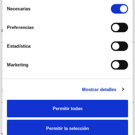
Selección
280
Ángulo de apertura
Necesarias
de
consentimiento
Preferencias
Carcasa y Acabado
Estadística
E14
Casquillo
Marketing
IP20
IP Índice de estanqueidad
Mostrar detalles
Rendimiento
Permitir todas
501lm
Flujo luminoso (lm)
Permitir la selección