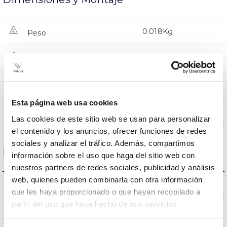
0.018Kg
Peso
35x102mm
Dimensiones
NO
Empalmable
Esta página web usa cookies
Directa
Iluminación
Las cookies de este sitio web se usan para personalizar
el contenido y los anuncios, ofrecer funciones de redes
sociales y analizar el tráfico. Además, compartimos
Datos ópticos
información sobre el uso que haga del sitio web con
nuestros partners de redes sociales, publicidad y análisis
web, quienes pueden combinarla con otra información
4.000K
Temperatura de color
que les haya proporcionado o que hayan recopilado a
partir del uso que haya hecho de sus servicios.
>80
CRI Índice de repr. cromática