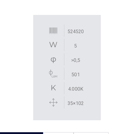
524520
5
>0,5
501
4.000K
35×102