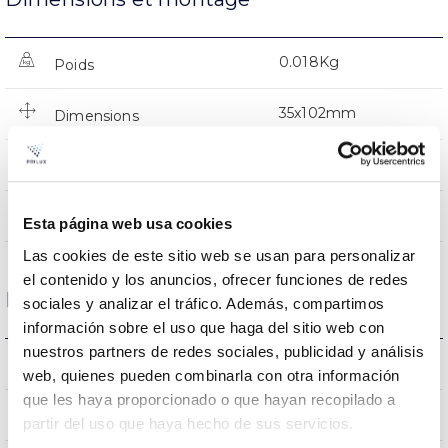
0.018Kg
Poids
35x102mm
Dimensions
NON
Empalmable
Directa
Éclairage
Esta página web usa cookies
Las cookies de este sitio web se usan para personalizar
el contenido y los anuncios, ofrecer funciones de redes
Données optiques
sociales y analizar el tráfico. Además, compartimos
información sobre el uso que haga del sitio web con
nuestros partners de redes sociales, publicidad y análisis
4.000K
Température de coleur
web, quienes pueden combinarla con otra información
que les haya proporcionado o que hayan recopilado a
>80
CRI Indice de rendu des couleurs
partir del uso que haya hecho de sus servicios.