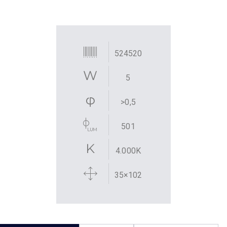
524520
5
>0,5
501
4.000K
35×102