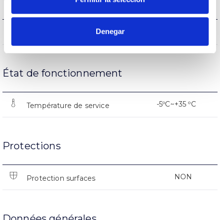
Vie
(L70B50>) 15.000h
Denegar
Heures de vie
État de fonctionnement
-5ºC~+35 ºC
Température de service
Protections
NON
Protection surfaces
Données générales