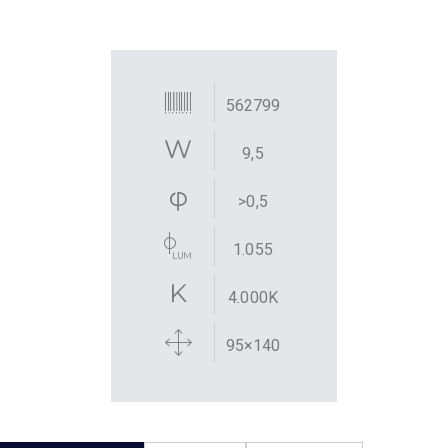
562799
9,5
>0,5
1.055
4.000K
95×140