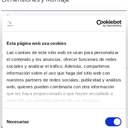
95x140mm
Dimensiones
NO
Empalmable
Esta página web usa cookies
Las cookies de este sitio web se usan para personalizar
Datos ópticos
el contenido y los anuncios, ofrecer funciones de redes
sociales y analizar el tráfico. Además, compartimos
información sobre el uso que haga del sitio web con
4.000K
Temperatura de color
nuestros partners de redes sociales, publicidad y análisis
web, quienes pueden combinarla con otra información
>80
CRI Índice de repr. cromática
que les haya proporcionado o que hayan recopilado a
partir del uso que haya hecho de sus servicios.
200
Ángulo de apertura
Selección
Necesarias
de
Carcasa y Acabado