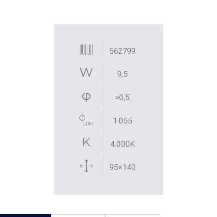
562799
9,5
>0,5
1.055
4.000K
95×140