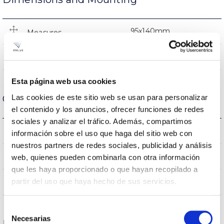
95x140mm
Measures
NO
Linkable
Esta página web usa cookies
Optical data
Las cookies de este sitio web se usan para personalizar
el contenido y los anuncios, ofrecer funciones de redes
sociales y analizar el tráfico. Además, compartimos
4.000K
Colour temperature
información sobre el uso que haga del sitio web con
nuestros partners de redes sociales, publicidad y análisis
>80
CRI Colour rendering index
web, quienes pueden combinarla con otra información
que les haya proporcionado o que hayan recopilado a
200
partir del uso que haya hecho de sus servicios.
Opening angle
Selección
Necesarias
de
Housing and Finish