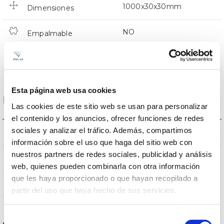
1000x30x30mm
Dimensiones
NO
Empalmable
Directa
Iluminación
Esta página web usa cookies
Datos ópticos
Las cookies de este sitio web se usan para personalizar
el contenido y los anuncios, ofrecer funciones de redes
sociales y analizar el tráfico. Además, compartimos
3000K
Temperatura de color
información sobre el uso que haga del sitio web con
nuestros partners de redes sociales, publicidad y análisis
80
CRI Índice de repr. cromática
web, quienes pueden combinarla con otra información
que les haya proporcionado o que hayan recopilado a
150
Ángulo de apertura
partir del uso que haya hecho de sus servicios.
Selección