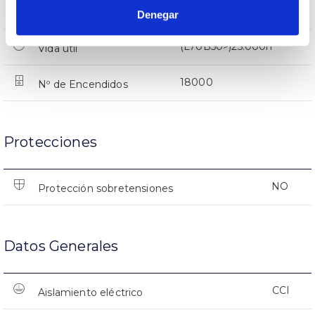
(L70B50>)25.000h
Vida útil
Denegar
(L70B50>)25.000h
Vida útil
18000
Nº de Encendidos
Protecciones
NO
Protección sobretensiones
Datos Generales
CCI
Aislamiento eléctrico