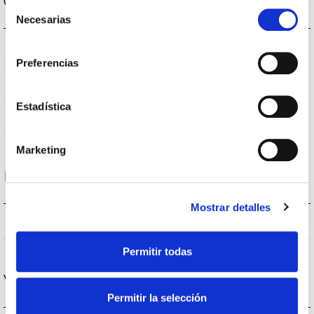
Carcaça e Acabamento
Selección
Necesarias
de
consentimiento
S14s
Tipo de casquilho
Preferencias
IP20
Índice de estanqueidade IP
Estadística
Branco
Cor do corpo
Marketing
Desempenho
Mostrar detalles
1614lm
Fluxo (lm)
Permitir todas
Vida
Permitir la selección