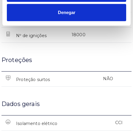
(L70B50>)25.000h
Vida
Denegar
(L70B50>)25.000h
Vida
18000
Nº de ignições
Proteções
NÃO
Proteção surtos
Dados gerais
CCI
Isolamento elétrico