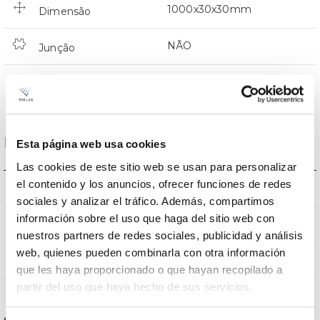
1000x30x30mm
Dimensão
NÃO
Junção
Directa
Iluminação
Dados ópticos
Esta página web usa cookies
Las cookies de este sitio web se usan para personalizar
el contenido y los anuncios, ofrecer funciones de redes
3000K
Temperatura de cor
sociales y analizar el tráfico. Además, compartimos
información sobre el uso que haga del sitio web con
80
CRI Índice de repr. cromática
nuestros partners de redes sociales, publicidad y análisis
web, quienes pueden combinarla con otra información
150
Angulo de abertura
que les haya proporcionado o que hayan recopilado a
partir del uso que haya hecho de sus servicios.