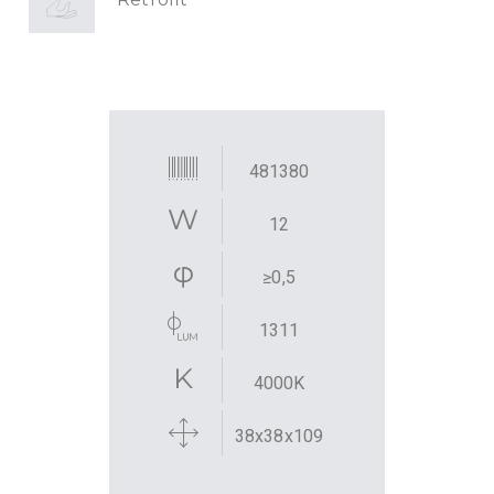
481380
12
≥0,5
1311
4000K
38x38x109