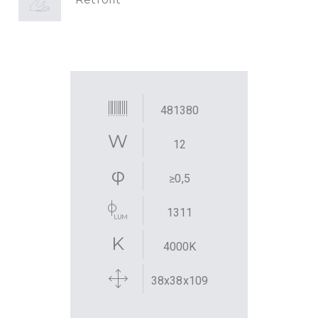
481380
12
≥0,5
1311
4000K
38x38x109