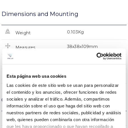
Dimensions and Mounting
0.103Kg
Weight
38x38x109mm
Measures
NO
Linkable
Directa
Esta página web usa cookies
Lighting
Las cookies de este sitio web se usan para personalizar
el contenido y los anuncios, ofrecer funciones de redes
Optical data
sociales y analizar el tráfico. Además, compartimos
información sobre el uso que haga del sitio web con
nuestros partners de redes sociales, publicidad y análisis
4000K
Colour temperature
web, quienes pueden combinarla con otra información
que les haya proporcionado o que hayan recopilado a