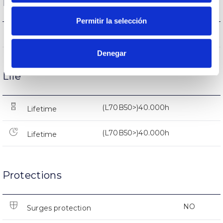
Performance
Permitir la selección
1311lm
Flux (lm)
Denegar
Life
(L70B50>)40.000h
Lifetime
(L70B50>)40.000h
Lifetime
Protections
NO
Surges protection