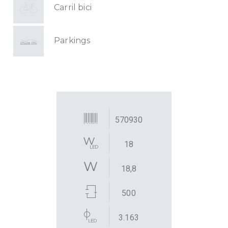
Carril bici
Parkings
570930
18
18,8
500
3.163