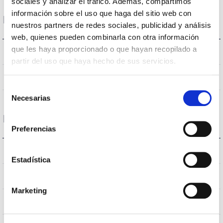
sociales y analizar el tráfico. Además, compartimos
información sobre el uso que haga del sitio web con
Dimensiones y Montaje
nuestros partners de redes sociales, publicidad y análisis
web, quienes pueden combinarla con otra información
que les haya proporcionado o que hayan recopilado a
318 a 408x116mm
Dimensiones
partir del uso que haya hecho de sus servicios.
No
Empalmable
Selección
Necesarias
de
consentimiento
Datos ópticos
Preferencias
3.000K
Temperatura de color
Estadística
>70
CRI Índice de repr. cromática
Marketing
VA00L1P
Óptica