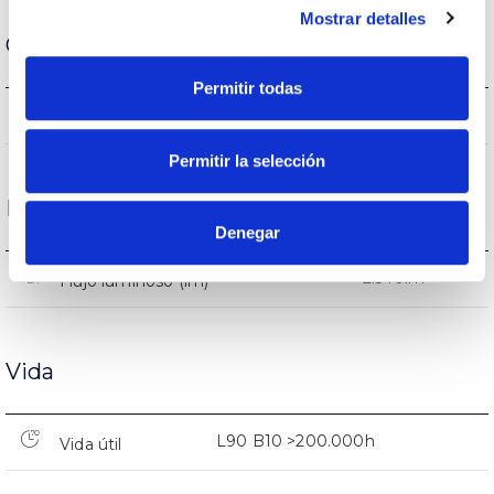
Mostrar detalles
Carcasa y Acabado
Permitir todas
20
Intensidad (A)
Permitir la selección
Rendimiento
Denegar
2.540lm
Flujo luminoso (lm)
Vida
L90 B10 >200.000h
Vida útil