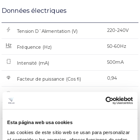
Données électriques
220-240V
Tension D`Alimentation (V)
50-60Hz
Fréquence (Hz)
500mA
Intensité (mA)
0,94
Facteur de puissance (Cos fi)
12
Nombre de led
Oui
Atténuation
Esta página web usa cookies
CMR
Prot. de comm. pour reprogr.
Las cookies de este sitio web se usan para personalizar
el contenido y los anuncios, ofrecer funciones de redes