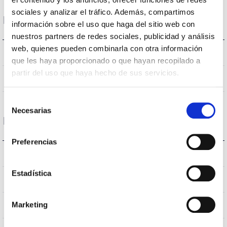
sociales y analizar el tráfico. Además, compartimos
Dimensions et montage
información sobre el uso que haga del sitio web con
nuestros partners de redes sociales, publicidad y análisis
web, quienes pueden combinarla con otra información
318 a 408x116mm
Dimensions
que les haya proporcionado o que hayan recopilado a
partir del uso que haya hecho de sus servicios.
Non
Empalmable
Selección
Necesarias
de
Données optiques
consentimiento
Preferencias
3.000K
Température de coleur
Estadística
>70
CRI Indice de rendu des couleurs
VA00L1P
Marketing
Optique