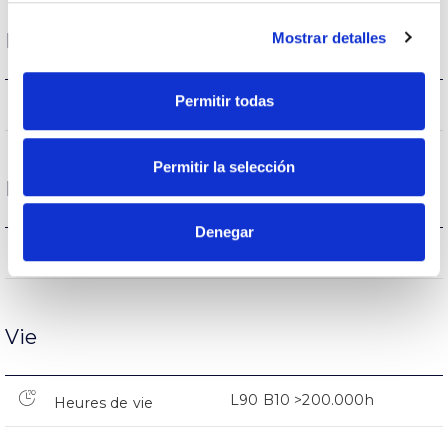
Mostrar detalles
Logement et finition
Permitir todas
20
Intensité (A)
Permitir la selección
Performance
Denegar
2.540lm
Flux (lm)
Vie
L90 B10 >200.000h
Heures de vie