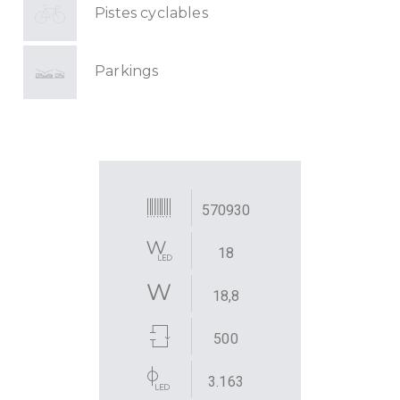
Pistes cyclables
Parkings
570930
18
18,8
500
3.163