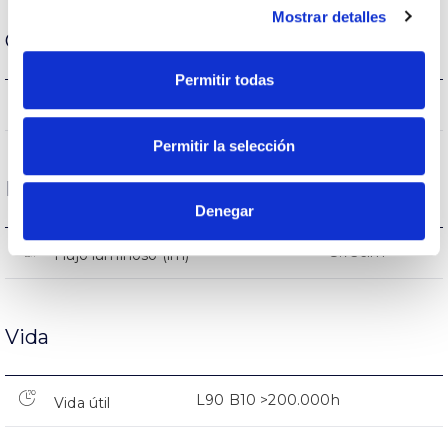
Mostrar detalles
Carcasa y Acabado
Permitir todas
20
Intensidad (A)
Permitir la selección
Rendimiento
Denegar
8.756lm
Flujo luminoso (lm)
Vida
L90 B10 >200.000h
Vida útil