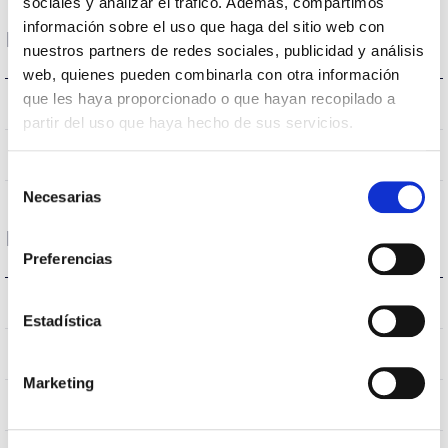
sociales y analizar el tráfico. Además, compartimos
información sobre el uso que haga del sitio web con
Dimensiones y Montaje
nuestros partners de redes sociales, publicidad y análisis
web, quienes pueden combinarla con otra información
que les haya proporcionado o que hayan recopilado a
318 a 408x116mm
Dimensiones
partir del uso que haya hecho de sus servicios.
No
Empalmable
Selección
Necesarias
de
consentimiento
Datos ópticos
Preferencias
3.000K
Temperatura de color
Estadística
>70
CRI Índice de repr. cromática
Marketing
VA00K0M
Óptica