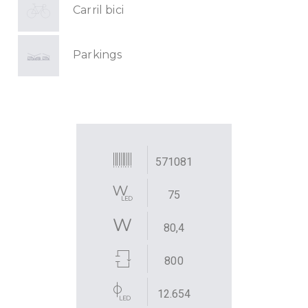
Carril bici
Parkings
571081
75
80,4
800
12.654