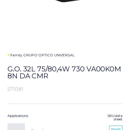
>
Family
GRUPO OPTICO UNIVERSAL
G.O. 32L 75/80,4W 730 VA00K0M
8N DA CMR
571081
Applications
SKU data
sheet