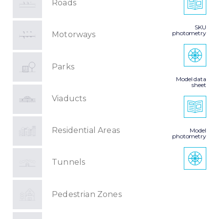
Roads
SKU
photometry
Motorways
Parks
Model data
sheet
Viaducts
Residential Areas
Model
photometry
Tunnels
Pedestrian Zones