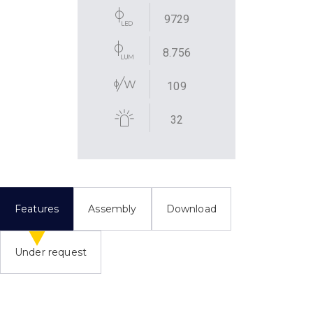
9729
8.756
109
32
Features
Assembly
Download
Under request