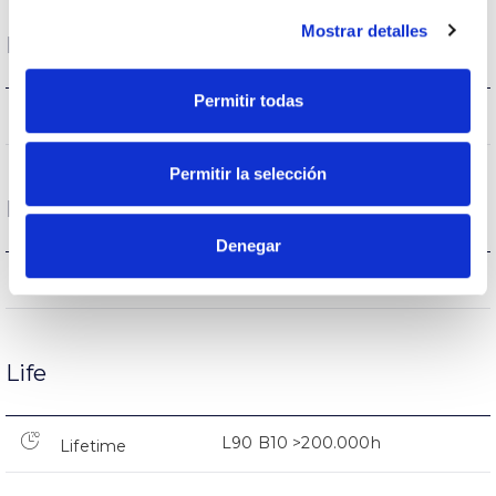
Mostrar detalles
Housing and Finish
Permitir todas
20
Current (A)
Permitir la selección
Performance
Denegar
8.756lm
Flux (lm)
Life
L90 B10 >200.000h
Lifetime