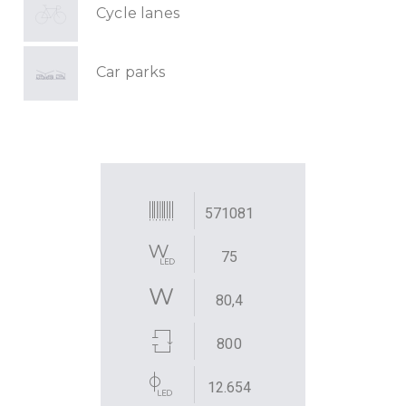
Cycle lanes
Car parks
571081
75
80,4
800
12.654