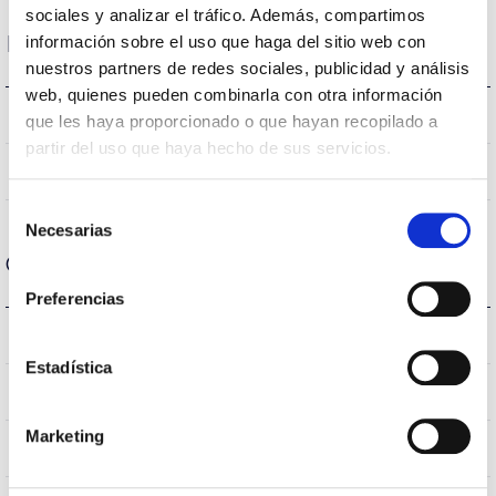
sociales y analizar el tráfico. Además, compartimos
Dimensions and Mounting
información sobre el uso que haga del sitio web con
nuestros partners de redes sociales, publicidad y análisis
web, quienes pueden combinarla con otra información
318 a 408x116mm
Measures
que les haya proporcionado o que hayan recopilado a
partir del uso que haya hecho de sus servicios.
No
Linkable
Selección
Necesarias
de
Optical data
consentimiento
Preferencias
3.000K
Colour temperature
Estadística
>70
CRI Colour rendering index
Marketing
VA00K0M
Optical