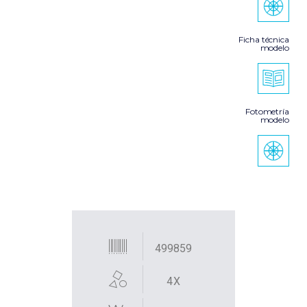
Ficha técnica
modelo
Fotometría
modelo
499859
4X