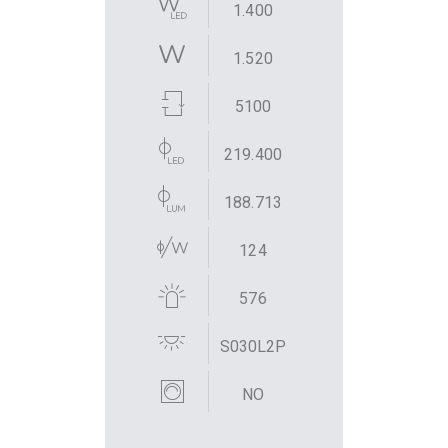
1.400
1.520
5100
219.400
188.713
124
576
S030L2P
NO