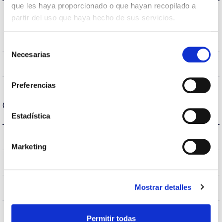
que les haya proporcionado o que hayan recopilado a
5.000K
Temperatura de color
partir del uso que haya hecho de sus servicios.
>70
CRI Índice de repr. cromática
Selección
Necesarias
de
S030L2P
Óptica
consentimiento
Preferencias
Carcasa y Acabado
Estadística
IP66
IP Índice de estanqueidad
Marketing
9007
Color cuerpo
Mostrar detalles
AL iap
Cuerpo
Permitir todas