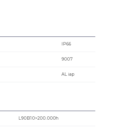
IP66
9007
AL iap
L90B10>200.000h