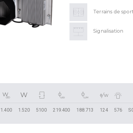
Terrains de spor
Signalisation
1.400
1.520
5100
219.400
188.713
124
576
S