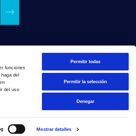
Permitir todas
er funciones
 haga del
Permitir la selección
den
r del uso
Denegar
INTRANET
ng
Mostrar detalles