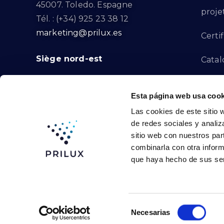
45007. Toledo. Espagne
proje
Tél. : (+34) 925 23 38 12
marketing@prilux.es
Certif
Siège nord-est
Catal
Proje
Calle Del Torrent Fondo, s/n
Esta página web usa cook
08791. Sant Llorenç d’Hortons.
Canal
Las cookies de este sitio 
Barcelone. Espagne
de redes sociales y analiz
Tél. : (+34) 93 719 23 29
Conta
sitio web con nuestros par
marketing@prilux.es
combinarla con otra inform
que haya hecho de sus ser
Prilux Lighting © 2024
Selección
Necesarias
de