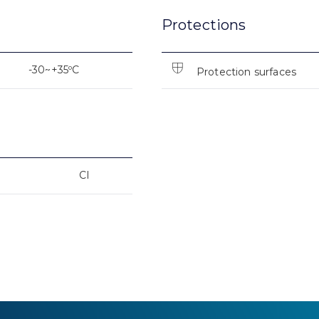
Protections
-30~+35ºC
Protection surfaces
CI