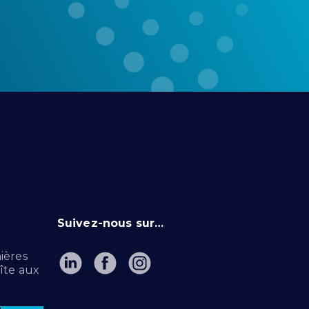
Suivez-nous sur…
ières
îte aux