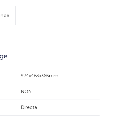
ande
age
974x463x366mm
NON
Directa