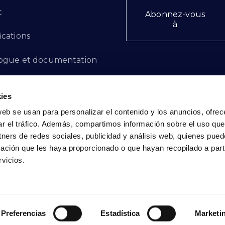
t
Abonnez-vous
à
ications
ogue et documentation
ts d'innovation
ies
 des plaintes
web se usan para personalizar el contenido y los anuncios, ofrec
ar el tráfico. Además, compartimos información sobre el uso que
cto - FR
tners de redes sociales, publicidad y análisis web, quienes pue
ación que les haya proporcionado o que hayan recopilado a parti
vicios.
Politique de confidentialité
|
Politique de cookies
Preferencias
Estadística
Marketi