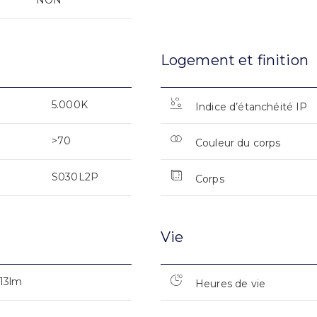
NON
Logement et finition
5.000K
Indice d’étanchéité IP
>70
Couleur du corps
S030L2P
Corps
Vie
13lm
Heures de vie