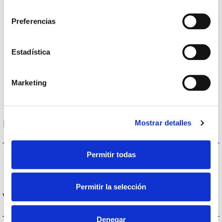
consentimiento
GU10
Casquillo
Preferencias
IP20
IP Índice de estanqueidad
Estadística
–
Intensidad (A)
Blanco
Marketing
Color cuerpo
Rendimiento
Mostrar detalles
Permitir todas
608lm
Flujo luminoso (lm)
Permitir la selección
Vida
Denegar