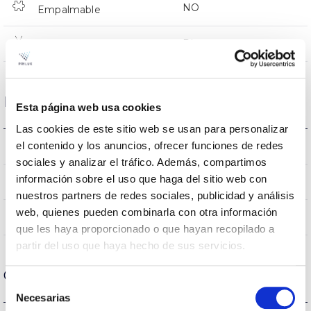
NO
Empalmable
Directa
Iluminación
Datos ópticos
Esta página web usa cookies
Las cookies de este sitio web se usan para personalizar
4000K
el contenido y los anuncios, ofrecer funciones de redes
Temperatura de color
sociales y analizar el tráfico. Además, compartimos
información sobre el uso que haga del sitio web con
80
CRI Índice de repr. cromática
nuestros partners de redes sociales, publicidad y análisis
web, quienes pueden combinarla con otra información
35
Ángulo de apertura
que les haya proporcionado o que hayan recopilado a
partir del uso que haya hecho de sus servicios.
Carcasa y Acabado
Selección
Necesarias
de