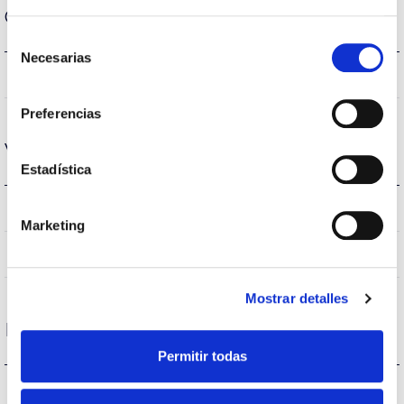
Carcasa y Acabado
Selección
Necesarias
de
IP20
IP Índice de estanqueidad
consentimiento
Preferencias
Vida
Estadística
(L70B50>)50.000h
Vida útil
Marketing
(L70B50>)50.000h
Vida útil
Mostrar detalles
Protecciones
Permitir todas
NO
Protección sobretensiones