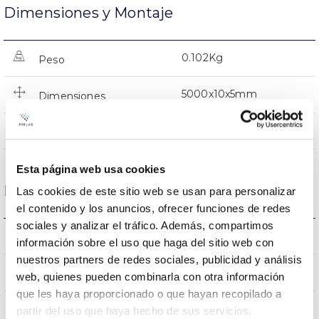
Dimensiones y Montaje
0.102Kg
Peso
5000x10x5mm
Dimensiones
NO
Empalmable
Esta página web usa cookies
Datos ópticos
Las cookies de este sitio web se usan para personalizar
el contenido y los anuncios, ofrecer funciones de redes
sociales y analizar el tráfico. Además, compartimos
2700K
Temperatura de color
información sobre el uso que haga del sitio web con
nuestros partners de redes sociales, publicidad y análisis
80
CRI Índice de repr. cromática
web, quienes pueden combinarla con otra información
que les haya proporcionado o que hayan recopilado a
partir del uso que haya hecho de sus servicios.