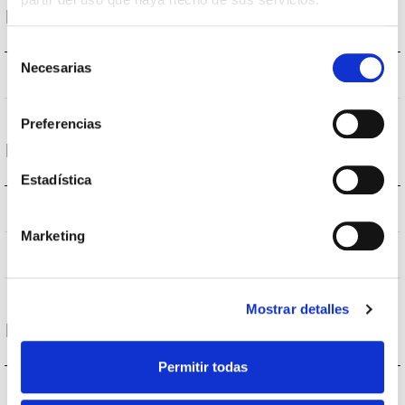
Housing and Finish
Selección
Necesarias
de
IP20
IP Tightness index
consentimiento
Preferencias
Life
Estadística
(L70B50>)50.000h
Lifetime
Marketing
(L70B50>)50.000h
Lifetime
Mostrar detalles
Protections
Permitir todas
NO
Surges protection