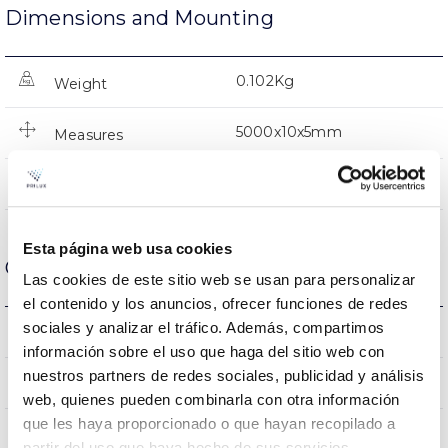
Dimensions and Mounting
0.102Kg
Weight
5000x10x5mm
Measures
NO
Linkable
Esta página web usa cookies
Optical data
Las cookies de este sitio web se usan para personalizar
el contenido y los anuncios, ofrecer funciones de redes
sociales y analizar el tráfico. Además, compartimos
2700K
Colour temperature
información sobre el uso que haga del sitio web con
nuestros partners de redes sociales, publicidad y análisis
80
CRI Colour rendering index
web, quienes pueden combinarla con otra información
que les haya proporcionado o que hayan recopilado a
partir del uso que haya hecho de sus servicios.