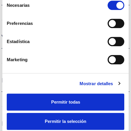
Necesarias
de
IP20
IP Índice de estanqueidad
consentimiento
Preferencias
Vida
Estadística
(L70B50>) 50.000h
Vida útil
Marketing
Protecciones
Mostrar detalles
NO
Protección sobretensiones
Permitir todas
Permitir la selección
Datos Generales