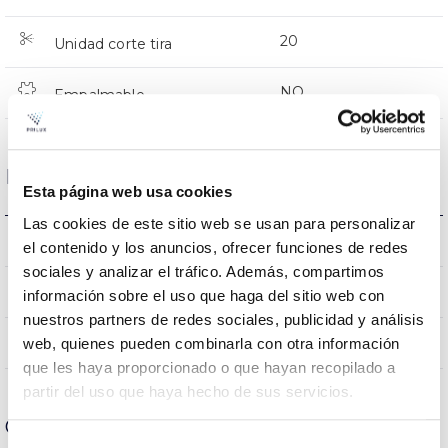
20
Unidad corte tira
NO
Empalmable
Datos ópticos
Esta página web usa cookies
Las cookies de este sitio web se usan para personalizar
6.500K
Temperatura de color
el contenido y los anuncios, ofrecer funciones de redes
sociales y analizar el tráfico. Además, compartimos
>90
CRI Índice de repr. cromática
información sobre el uso que haga del sitio web con
nuestros partners de redes sociales, publicidad y análisis
120
web, quienes pueden combinarla con otra información
Ángulo de apertura
que les haya proporcionado o que hayan recopilado a
partir del uso que haya hecho de sus servicios.
Carcasa y Acabado
Selección