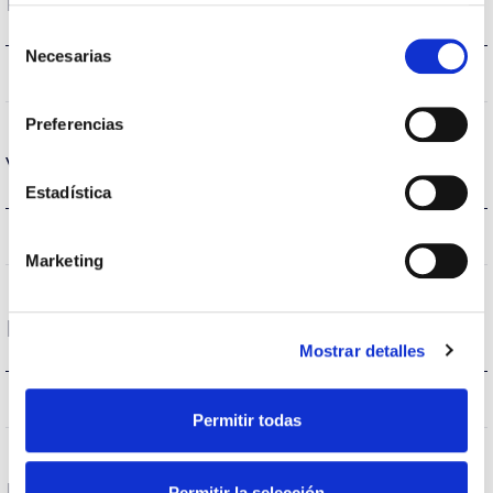
Logement et finition
Selección
Necesarias
de
IP20
Indice d’étanchéité IP
consentimiento
Preferencias
Vie
Estadística
(L70B50>) 50.000h
Heures de vie
Marketing
Protections
Mostrar detalles
NON
Protection surfaces
Permitir todas
Données générales
Permitir la selección