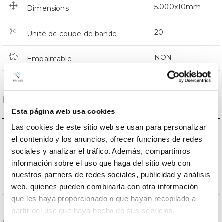
5.000x10mm
Dimensions
20
Unité de coupe de bande
NON
Empalmable
Données optiques
Esta página web usa cookies
Las cookies de este sitio web se usan para personalizar
6.500K
Température de coleur
el contenido y los anuncios, ofrecer funciones de redes
sociales y analizar el tráfico. Además, compartimos
>90
CRI Indice de rendu des couleurs
información sobre el uso que haga del sitio web con
nuestros partners de redes sociales, publicidad y análisis
120
Angle d’ouverture
web, quienes pueden combinarla con otra información
que les haya proporcionado o que hayan recopilado a
partir del uso que haya hecho de sus servicios.