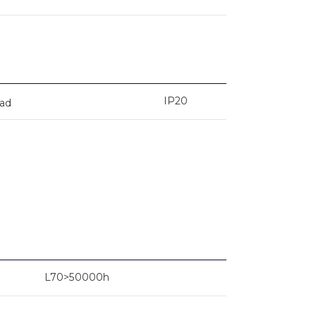
IP20
dad
L70>50000h