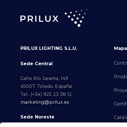
PRILUX LIGHTING S.L.U.
Mapa 
Contr
Sede Central
Prod
Calle Río Jarama, 149
45007. Toledo. España
Proye
Tel.: (+34) 925 23 38 12
marketing@prilux.es
Certi
Sede Noreste
Catál