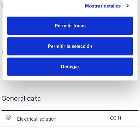
Life
Mostrar detalles
L70>50000h
Permitir todas
Lifetime
Permitir la selección
Protections
Denegar
NO
Surges protection
General data
CCIII
Electrical isolation