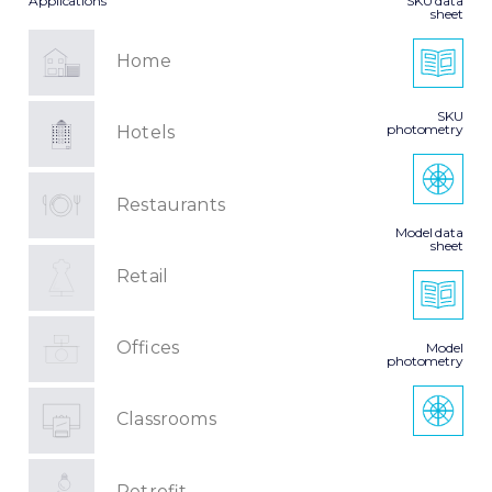
Applications
SKU data
sheet
Home
SKU
photometry
Hotels
Restaurants
Model data
sheet
Retail
Offices
Model
photometry
Classrooms
Retrofit