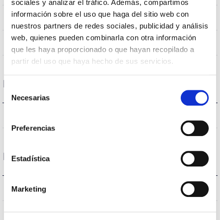
sociales y analizar el tráfico. Además, compartimos
información sobre el uso que haga del sitio web con
80
CRI Colour rendering index
nuestros partners de redes sociales, publicidad y análisis
web, quienes pueden combinarla con otra información
120
Opening angle
que les haya proporcionado o que hayan recopilado a
partir del uso que haya hecho de sus servicios.
Housing and Finish
Selección
Necesarias
de
consentimiento
IP20
IP Tightness index
Preferencias
Performance
Estadística
496lm
Flux (lm)
Marketing