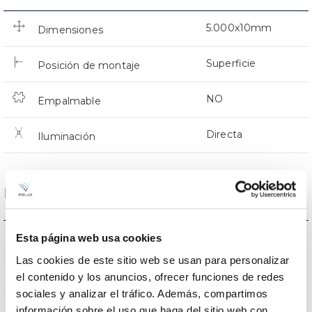
5.000x10mm
Dimensiones
Superficie
Posición de montaje
NO
Empalmable
Directa
Iluminación
Datos ópticos
Azul
Esta página web usa cookies
Temperatura de color
Las cookies de este sitio web se usan para personalizar
Azul
CRI Índice de repr. cromática
el contenido y los anuncios, ofrecer funciones de redes
sociales y analizar el tráfico. Además, compartimos
120
información sobre el uso que haga del sitio web con
Ángulo de apertura