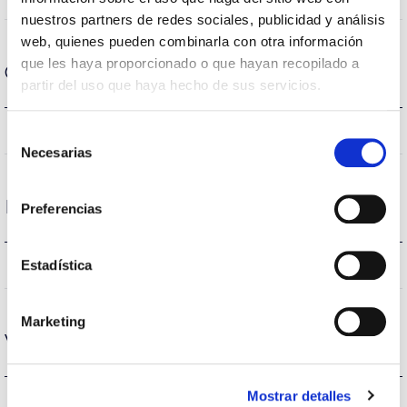
nuestros partners de redes sociales, publicidad y análisis
web, quienes pueden combinarla con otra información
que les haya proporcionado o que hayan recopilado a
Carcasa y Acabado
partir del uso que haya hecho de sus servicios.
IP20
IP Índice de estanqueidad
Selección
Necesarias
de
consentimiento
Rendimiento
Preferencias
-lm
Estadística
Flujo luminoso (lm)
Marketing
Vida
Mostrar detalles
(L70B50>)50.000h
Vida útil