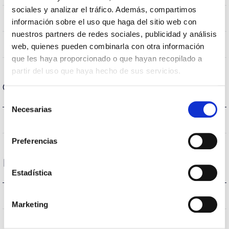
sociales y analizar el tráfico. Además, compartimos
RGB
CRI Índice de repr. cromática
información sobre el uso que haga del sitio web con
nuestros partners de redes sociales, publicidad y análisis
120
Ángulo de apertura
web, quienes pueden combinarla con otra información
que les haya proporcionado o que hayan recopilado a
partir del uso que haya hecho de sus servicios.
Carcasa y Acabado
Selección
Necesarias
de
IP65
IP Índice de estanqueidad
consentimiento
Preferencias
Rendimiento
Estadística
-lm
Flujo luminoso (lm)
Marketing