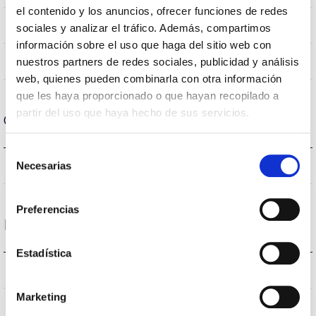
el contenido y los anuncios, ofrecer funciones de redes
RGB
CRI Índice de repr. cromática
sociales y analizar el tráfico. Además, compartimos
información sobre el uso que haga del sitio web con
120
nuestros partners de redes sociales, publicidad y análisis
Angulo de abertura
web, quienes pueden combinarla con otra información
que les haya proporcionado o que hayan recopilado a
partir del uso que haya hecho de sus servicios.
Carcaça e Acabamento
Selección
IP65
Necesarias
Índice de estanqueidade IP
de
consentimiento
Preferencias
Desempenho
Estadística
-lm
Fluxo (lm)
Marketing