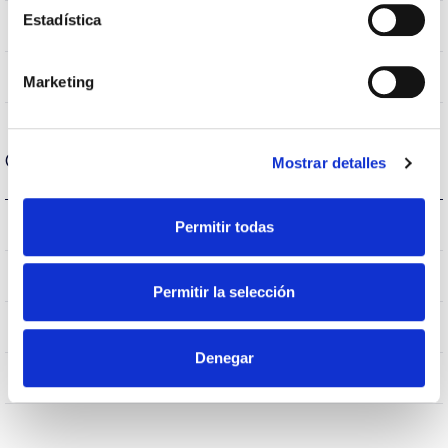
Estadística
VA00K0M
Óptica
0,0%
Flujo Hemisférico Superior
Marketing
Carcasa y Acabado
Mostrar detalles
IK08
Permitir todas
IK Protección contra impactos
IP65
IP Índice de estanqueidad
Permitir la selección
65
Intensidad (A)
Denegar
AL
Cuerpo