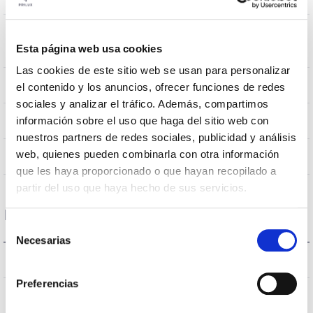
Resistencia al
0,31m2
Esta página web usa cookies
Viento
Las cookies de este sitio web se usan para personalizar
10Kg
Peso
el contenido y los anuncios, ofrecer funciones de redes
sociales y analizar el tráfico. Además, compartimos
855x445mm
información sobre el uso que haga del sitio web con
Dimensiones
nuestros partners de redes sociales, publicidad y análisis
web, quienes pueden combinarla con otra información
No
Empalmable
que les haya proporcionado o que hayan recopilado a
partir del uso que haya hecho de sus servicios.
Datos ópticos
Selección
Necesarias
de
3.000K
consentimiento
Temperatura de color
Preferencias
>70
CRI Índice de repr. cromática