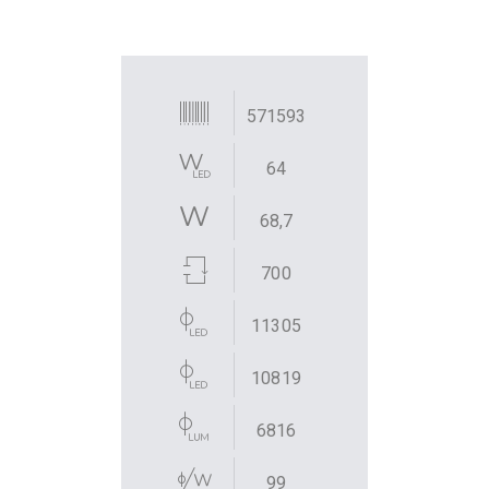
571593
64
68,7
700
11305
10819
6816
99