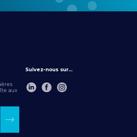
Suivez-nous sur…
ières
îte aux