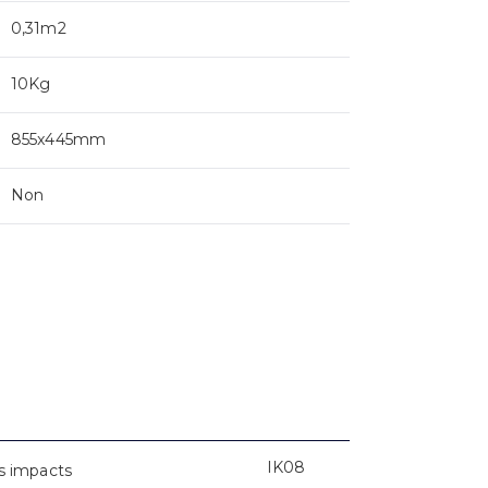
0,31m2
10Kg
855x445mm
Non
IK08
s impacts