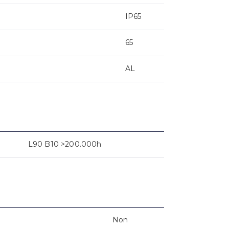
IP65
65
AL
L90 B10 >200.000h
Non