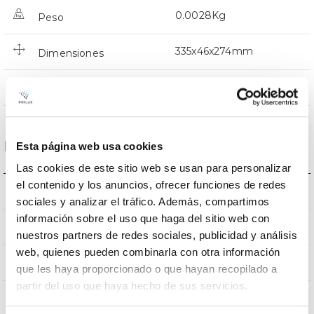
0.0028Kg
Peso
335x46x274mm
Dimensiones
NO
Empalmable
Datos ópticos
Esta página web usa cookies
Las cookies de este sitio web se usan para personalizar
el contenido y los anuncios, ofrecer funciones de redes
3000K
Temperatura de color
sociales y analizar el tráfico. Además, compartimos
información sobre el uso que haga del sitio web con
80
CRI Índice de repr. cromática
nuestros partners de redes sociales, publicidad y análisis
web, quienes pueden combinarla con otra información
110
Ángulo de apertura
que les haya proporcionado o que hayan recopilado a
partir del uso que haya hecho de sus servicios.