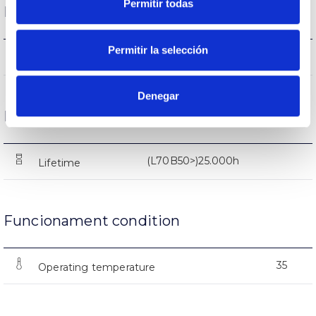
Permitir todas
Performance
Permitir la selección
21000lm
Flux (lm)
Denegar
Life
(L70B50>)25.000h
Lifetime
Funcionament condition
35
Operating temperature