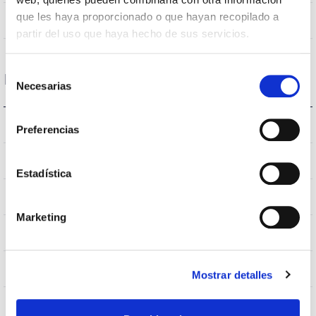
que les haya proporcionado o que hayan recopilado a
110
Opening angle
partir del uso que haya hecho de sus servicios.
Selección
Housing and Finish
Necesarias
de
consentimiento
IK06
IK Impact resistance
Preferencias
IP65
IP Tightness index
Estadística
–
Current (A)
Marketing
7045
Body color
Al
Body
Mostrar detalles