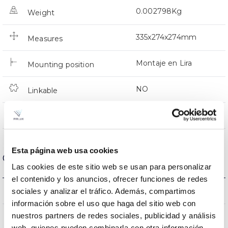
0.002798Kg
Weight
335x274x274mm
Measures
Montaje en Lira
Mounting position
NO
Linkable
Directa
Lighting
Esta página web usa cookies
Optical data
Las cookies de este sitio web se usan para personalizar
el contenido y los anuncios, ofrecer funciones de redes
3000K
sociales y analizar el tráfico. Además, compartimos
Colour temperature
información sobre el uso que haga del sitio web con
nuestros partners de redes sociales, publicidad y análisis
80
CRI Colour rendering index
web, quienes pueden combinarla con otra información