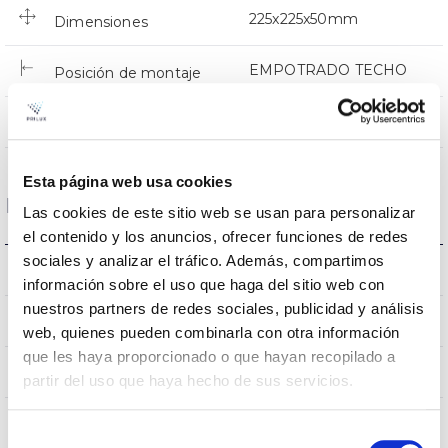
225x225x50mm
Dimensiones
EMPOTRADO TECHO
Posición de montaje
NO
Empalmable
Esta página web usa cookies
Datos ópticos
Las cookies de este sitio web se usan para personalizar
el contenido y los anuncios, ofrecer funciones de redes
sociales y analizar el tráfico. Además, compartimos
3000K
Temperatura de color
información sobre el uso que haga del sitio web con
nuestros partners de redes sociales, publicidad y análisis
80
CRI Índice de repr. cromática
web, quienes pueden combinarla con otra información
que les haya proporcionado o que hayan recopilado a
100
Ángulo de apertura
partir del uso que haya hecho de sus servicios.
Selección