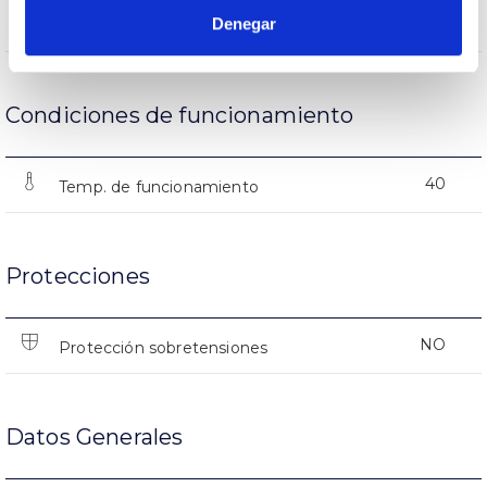
(L70B50>)50.000h
Denegar
Vida útil
Condiciones de funcionamiento
40
Temp. de funcionamiento
Protecciones
NO
Protección sobretensiones
Datos Generales