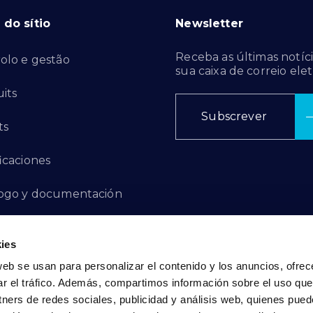
do sítio
Newsletter
Receba as últimas notíci
olo e gestão
sua caixa de correio elet
its
Subscrever
ts
ficaciones
ogo y documentación
ctos de innovación
ies
 de denuncias
web se usan para personalizar el contenido y los anuncios, ofrec
ar el tráfico. Además, compartimos información sobre el uso que
act
tners de redes sociales, publicidad y análisis web, quienes pue