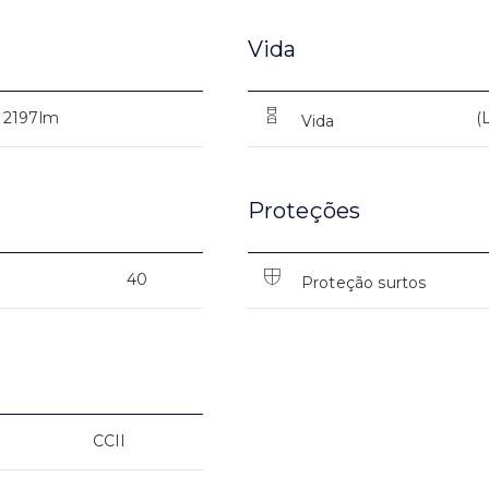
Vida
2197lm
(
Vida
Proteções
40
Proteção surtos
CCII