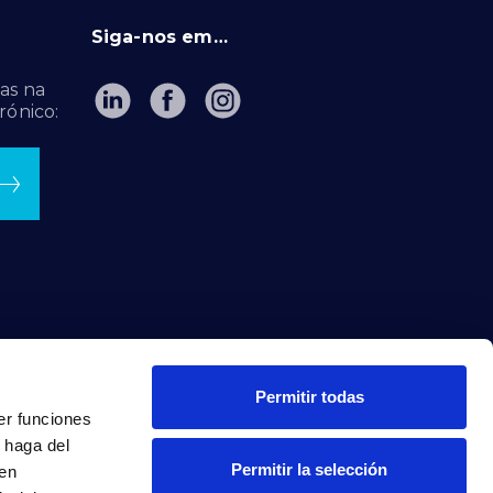
Siga-nos em…
as na
rónico:
Permitir todas
er funciones
 haga del
Permitir la selección
den