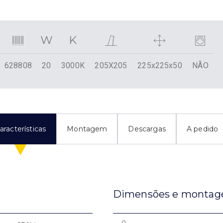
628808
20
3000K
205X205
225x225x50
NÃO
aracterísticas
Montagem
Descargas
A pedido
Dimensões e monta