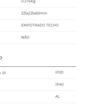
0.376Kg
225x225x50mm
EMPOTRADO TECHO
NÃO
o
IP20
e IP
IP40
AL