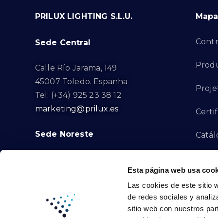
PRILUX LIGHTING S.L.U.
Mapa 
Contr
Sede Central
Produ
Calle Río Jarama, 149
45007 Toledo. Espanha
Proje
Tel: (+34) 925 23 38 12
marketing@prilux.es
Certi
Sede Noreste
Catál
Proye
Calle Del Torrent Fondo, s/n
Esta página web usa cook
08791. Sant Llorenç d’Hortons.
Canal
Las cookies de este sitio 
Barcelona. Espanha
de redes sociales y analiz
Tel: (+34) 93 719 23 29
Cont
sitio web con nuestros par
marketing@prilux.es