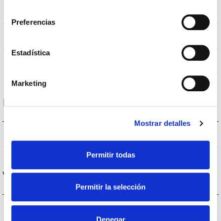
consentimiento
IP20
IP Índice de estanqueidad
Preferencias
IP40
Intensidad (A)
Estadística
AL
Cuerpo
Marketing
Rendimiento
Mostrar detalles
600lm
Flujo luminoso (lm)
Permitir todas
Vida
Permitir la selección
(L70B50>)50.000h
Vida útil
Denegar