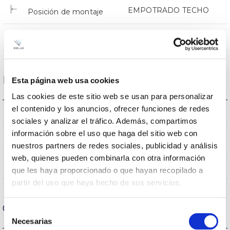
EMPOTRADO TECHO
Posición de montaje
NO
Empalmable
Datos ópticos
Esta página web usa cookies
Las cookies de este sitio web se usan para personalizar
el contenido y los anuncios, ofrecer funciones de redes
4000K
Temperatura de color
sociales y analizar el tráfico. Además, compartimos
información sobre el uso que haga del sitio web con
80
CRI Índice de repr. cromática
nuestros partners de redes sociales, publicidad y análisis
web, quienes pueden combinarla con otra información
100
Ángulo de apertura
que les haya proporcionado o que hayan recopilado a
partir del uso que haya hecho de sus servicios.
Carcasa y Acabado
Selección
Necesarias
de