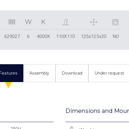
629027
6
4000K
110X110
125x125x30
NO
Features
Assembly
Download
Under request
Dimensions and Mou
230V