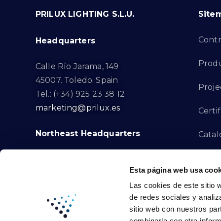
PRILUX LIGHTING S.L.U.
Site
Cont
Headquarters
Prod
Calle Río Jarama, 149
45007. Toledo. Spain
Proje
Tel.: (+34) 925 23 38 12
marketing@prilux.es
Certif
Northeast Headquarters
Cata
Innov
Calle Del Torrent Fondo, s/n
Esta página web usa cook
08791. Sant Llorenç d’Hortons.
Compl
Las cookies de este sitio 
Barcelona. Spain
de redes sociales y analiz
Tel.: (+34) 93 719 23 29
Cont
sitio web con nuestros par
marketing@prilux.es
combinarla con otra inform