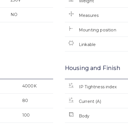
Weight
NO
Measures
Mounting position
Linkable
Housing and Finish
4000K
IP Tightness index
80
Current (A)
100
Body