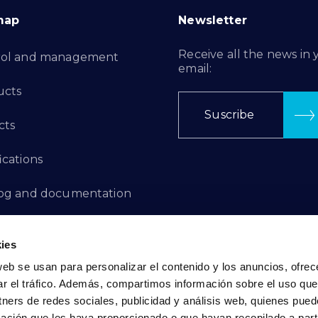
map
Newsletter
Receive all the news in 
rol and management
email:
ucts
Suscribe
cts
ications
log and documentation
ation Projects
ies
aints Channel
web se usan para personalizar el contenido y los anuncios, ofrec
ar el tráfico. Además, compartimos información sobre el uso que
act
tners de redes sociales, publicidad y análisis web, quienes pue
ación que les haya proporcionado o que hayan recopilado a parti