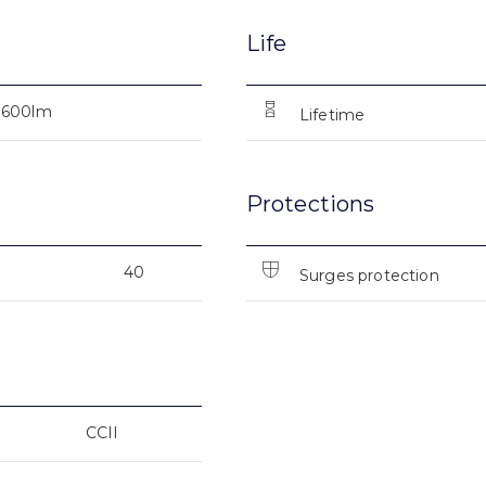
Life
600lm
Lifetime
Protections
40
Surges protection
CCII