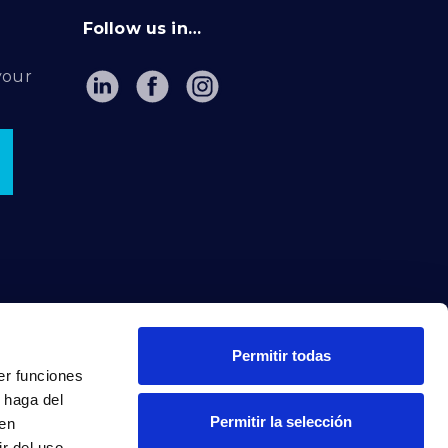
Follow us in…
your
Permitir todas
er funciones
 haga del
Permitir la selección
den
r del uso