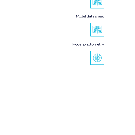
Model data sheet
Model photometry