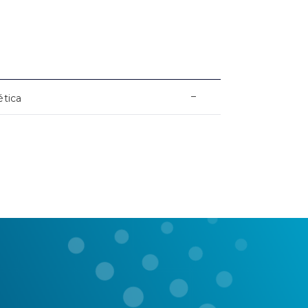
–
ética