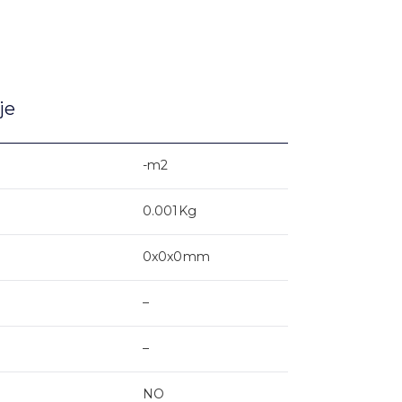
je
-m2
0.001Kg
0x0x0mm
–
–
NO