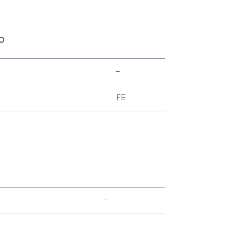
o
–
FE
–