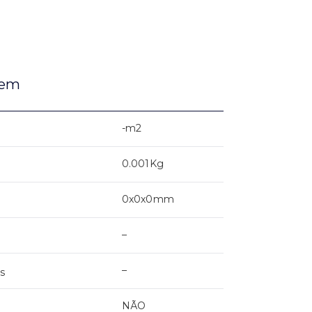
gem
-m2
0.001Kg
0x0x0mm
–
–
s
NÃO