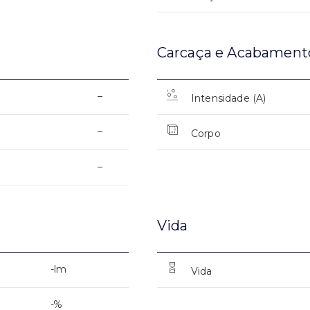
Carcaça e Acabament
–
Intensidade (A)
–
Corpo
–
Vida
-lm
Vida
-%