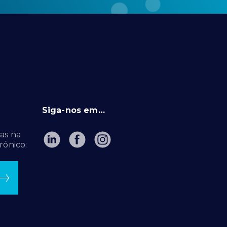
Siga-nos em…
as na
rónico: