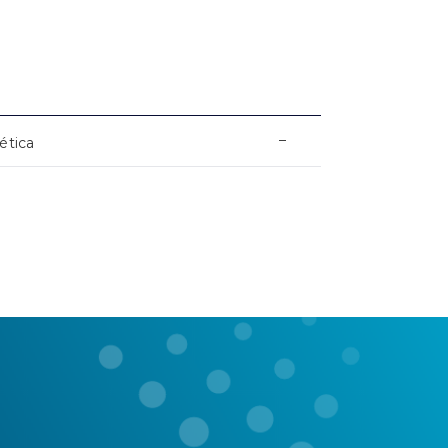
–
ética