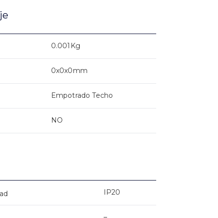
je
0.001Kg
0x0x0mm
Empotrado Techo
NO
IP20
dad
–