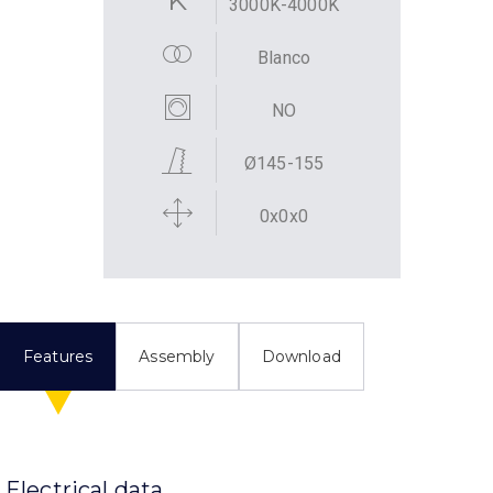
3000K-4000K
Blanco
NO
Ø145-155
0x0x0
Features
Assembly
Download
Electrical data