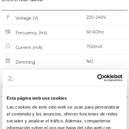
220-240V
Voltage (V)
50-60Hz
Frecuency (Hz)
700mA
Current (mA)
NO
Dimming
Dimensions and Mounting
Esta página web usa cookies
0.001Kg
Weight
Las cookies de este sitio web se usan para personalizar
el contenido y los anuncios, ofrecer funciones de redes
0x0x0mm
Measures
sociales y analizar el tráfico. Además, compartimos
información sobre el uso que haga del sitio web con