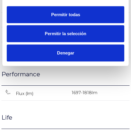
IP20
IP Tightness index
Permitir todas
–
Current (A)
Permitir la selección
White
Body color
AL
Body
Denegar
Performance
1697-1818lm
Flux (lm)
Life