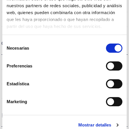
Recessed Ceiling
Mounting position
nuestros partners de redes sociales, publicidad y análisis
web, quienes pueden combinarla con otra información
NO
que les haya proporcionado o que hayan recopilado a
Linkable
partir del uso que haya hecho de sus servicios.
Selección
Optical data
Necesarias
de
consentimiento
3000K-4000K
Colour temperature
Preferencias
80
CRI Colour rendering index
Estadística
50
Opening angle
Marketing
Housing and Finish
Mostrar detalles