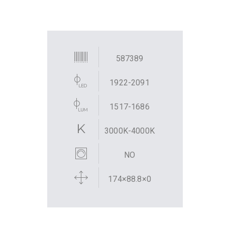
587389
1922-2091
1517-1686
3000K-4000K
NO
174×88.8×0