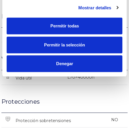
Mostrar detalles
Rendimiento
Permitir todas
1517-1686lm
Flujo luminoso (lm)
Permitir la selección
Vida
Denegar
L70>40000h
Vida útil
Protecciones
NO
Protección sobretensiones