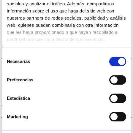
sociales y analizar el tráfico. Además, compartimos
Empotrado Techo
Posición de montaje
información sobre el uso que haga del sitio web con
nuestros partners de redes sociales, publicidad y análisis
NO
Empalmable
web, quienes pueden combinarla con otra información
que les haya proporcionado o que hayan recopilado a
partir del uso que haya hecho de sus servicios.
Datos ópticos
Selección
Necesarias
de
3000K-4000K
Temperatura de color
consentimiento
Preferencias
90
CRI Índice de repr. cromática
Estadística
Carcasa y Acabado
Marketing
–
Intensidad (A)