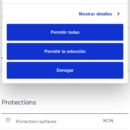
Mostrar detalles
Performance
Permitir todas
1517-1686lm
Flux (lm)
Permitir la selección
Vie
Denegar
L70>40000h
Heures de vie
Protections
NON
Protection surfaces