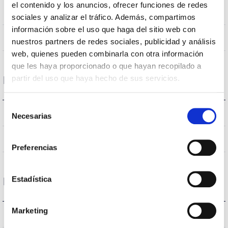
el contenido y los anuncios, ofrecer funciones de redes
Plafond encastré
Position de montage
sociales y analizar el tráfico. Además, compartimos
información sobre el uso que haga del sitio web con
NON
Empalmable
nuestros partners de redes sociales, publicidad y análisis
web, quienes pueden combinarla con otra información
que les haya proporcionado o que hayan recopilado a
partir del uso que haya hecho de sus servicios.
Données optiques
Selección
3000K-4000K
Température de coleur
Necesarias
de
consentimiento
90
CRI Indice de rendu des couleurs
Preferencias
Estadística
Logement et finition
Marketing
–
Intensité (A)