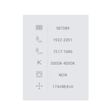
587389
1922-2091
1517-1686
3000K-4000K
NON
174×88.8×0