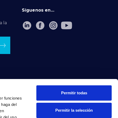
Síguenos en…
a la
Permitir todas
er funciones
 haga del
Permitir la selección
den
r del uso