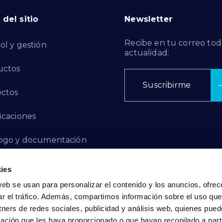
del sitio
Newsletter
Recibe en tu correo tod
ol y gestión
actualidad:
uctos
Suscribirme
ctos
ficaciones
ogo y documentación
ctos de Innovación
ies
web se usan para personalizar el contenido y los anuncios, ofrec
 de Denuncias
ar el tráfico. Además, compartimos información sobre el uso que
tners de redes sociales, publicidad y análisis web, quienes pue
acto
ación que les haya proporcionado o que hayan recopilado a parti