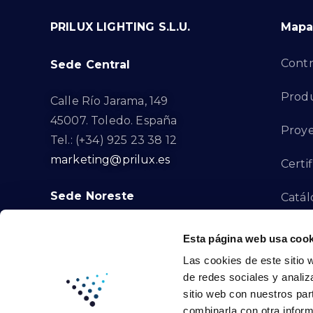
PRILUX LIGHTING S.L.U.
Mapa 
Contr
Sede Central
Prod
Calle Río Jarama, 149
45007. Toledo. España
Proye
Tel.: (+34) 925 23 38 12
marketing@prilux.es
Certi
Sede Noreste
Catál
Proye
Calle Del Torrent Fondo, s/n
Esta página web usa cook
08791. Sant Llorenç d’Hortons.
Las cookies de este sitio 
Canal
Barcelona. España
de redes sociales y analiz
Tel.: (+34) 93 719 23 29
sitio web con nuestros par
Cont
marketing@prilux.es
combinarla con otra inform