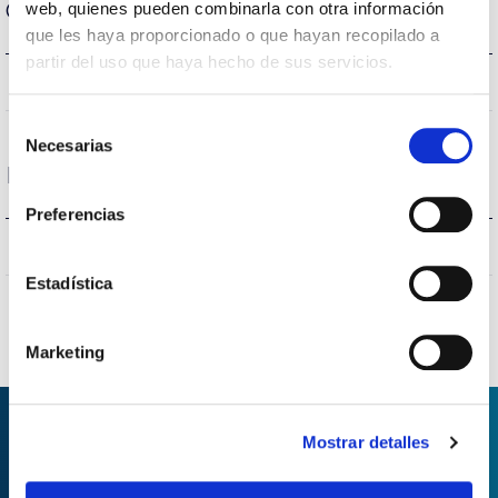
Carcaça e Acabamento
web, quienes pueden combinarla con otra información
que les haya proporcionado o que hayan recopilado a
partir del uso que haya hecho de sus servicios.
{0}
IK Proteção contra impactos
Selección
Necesarias
de
Proteções
consentimiento
Preferencias
SI/YES/OUI/SIM
Proteção surtos
Estadística
Marketing
Mostrar detalles
PEDIDO DE INFORMAÇÃO