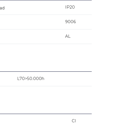
IP20
dad
9006
AL
L70>50.000h
CI