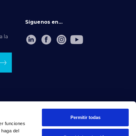
Síguenos en…
a la
Permitir todas
er funciones
 haga del