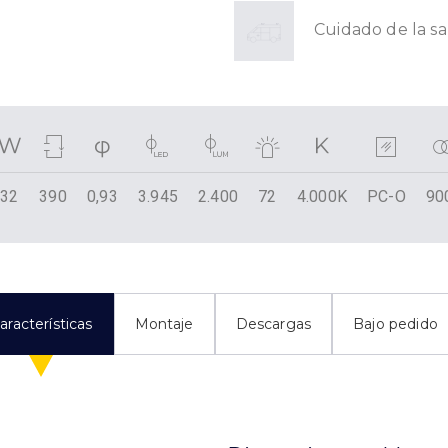
Cuidado de la s
32
390
0,93
3.945
2.400
72
4.000K
PC-O
90
aracterísticas
Montaje
Descargas
Bajo pedido