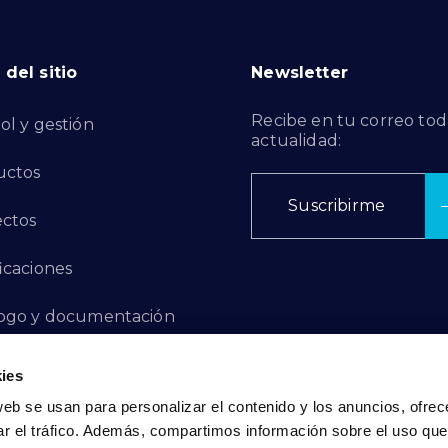
del sitio
Newsletter
Recibe en tu correo tod
ol y gestión
actualidad:
uctos
Suscribirme
ctos
ficaciones
ogo y documentación
ctos de Innovación
ies
web se usan para personalizar el contenido y los anuncios, ofrec
 de Denuncias
ar el tráfico. Además, compartimos información sobre el uso que