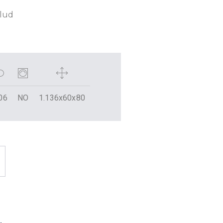
alud
06
NO
1.136x60x80