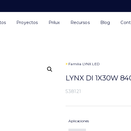
tos
Proyectos
Prilux
Recursos
Blog
Cont
>
Familia
LYNX LED
LYNX DI 1X30W 84
538121
Aplicaciones