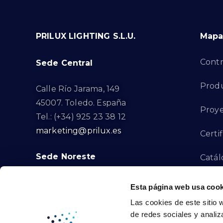
PRILUX LIGHTING S.L.U.
Mapa 
Contr
Sede Central
Prod
Calle Río Jarama, 149
45007. Toledo. España
Proye
Tel.: (+34) 925 23 38 12
marketing@prilux.es
Certi
Sede Noreste
Catál
Proye
Calle Del Torrent Fondo, s/n
Esta página web usa cook
08791. Sant Llorenç d’Hortons.
Las cookies de este sitio 
Canal
Barcelona. España
de redes sociales y analiz