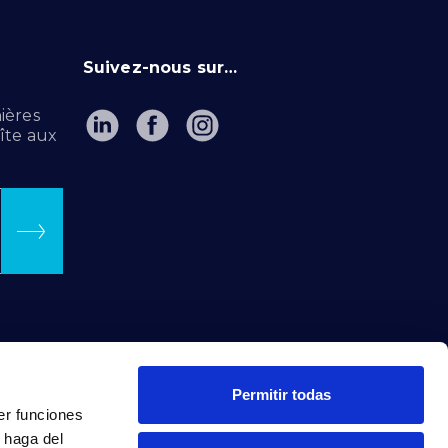
Suivez-nous sur…
ières
îte aux
Permitir todas
er funciones
 haga del