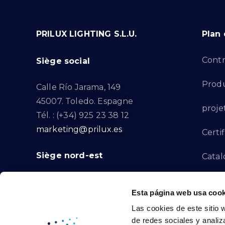
PRILUX LIGHTING S.L.U.
Plan 
Contr
Siège social
Produ
Calle Río Jarama, 149
45007. Toledo. Espagne
proje
Tél. : (+34) 925 23 38 12
marketing@prilux.es
Certif
Siège nord-est
Catal
Proje
Calle Del Torrent Fondo, s/n
Esta página web usa cook
08791. Sant Llorenç d’Hortons.
Canal
Las cookies de este sitio 
Barcelone. Espagne
de redes sociales y analiz
Tél. : (+34) 93 719 23 29