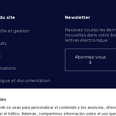
du site
Newsletter
Recevez toutes les dern
ôle et gestion
nouvelles dans votre bo
lettres électronique :
its
t
Abonnez-vous
à
ications
ogue et documentation
ts d'innovation
ies
 des plaintes
web se usan para personalizar el contenido y los anuncios, ofrec
ar el tráfico. Además, compartimos información sobre el uso que