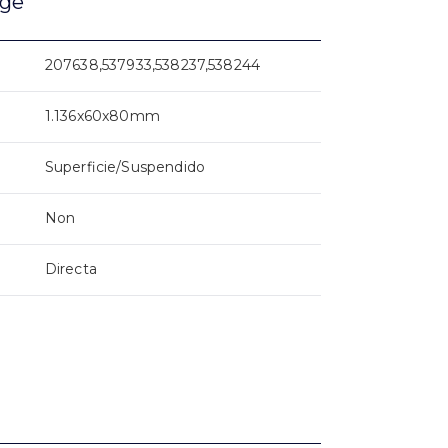
age
207638,537933,538237,538244
1.136x60x80mm
Superficie/Suspendido
Non
Directa