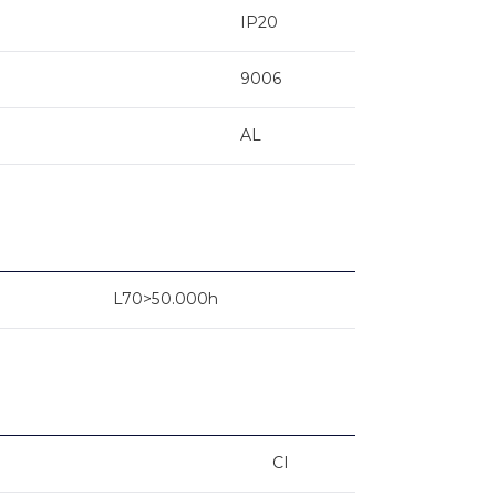
IP20
9006
AL
L70>50.000h
CI