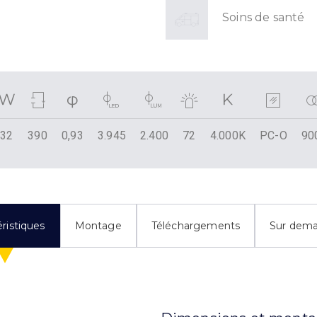
Soins de santé
32
390
0,93
3.945
2.400
72
4.000K
PC-O
90
ristiques
Montage
Téléchargements
Sur dem