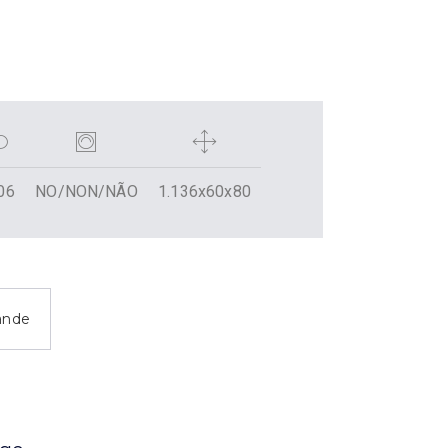
06
NO/NON/NÃO
1.136x60x80
ande