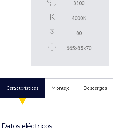
3300
4000K
80
665x85x70
Características
Montaje
Descargas
Datos eléctricos