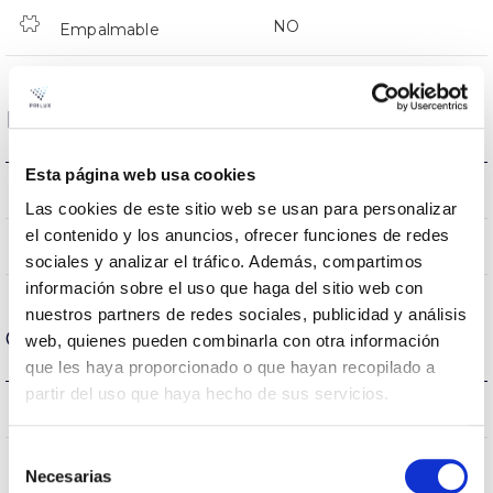
NO
Empalmable
Datos ópticos
Esta página web usa cookies
4000K
Temperatura de color
Las cookies de este sitio web se usan para personalizar
el contenido y los anuncios, ofrecer funciones de redes
80
CRI Índice de repr. cromática
sociales y analizar el tráfico. Además, compartimos
información sobre el uso que haga del sitio web con
nuestros partners de redes sociales, publicidad y análisis
Carcasa y Acabado
web, quienes pueden combinarla con otra información
que les haya proporcionado o que hayan recopilado a
partir del uso que haya hecho de sus servicios.
IK10
IK Protección contra impactos
Selección
IP66
IP Índice de estanqueidad
Necesarias
de