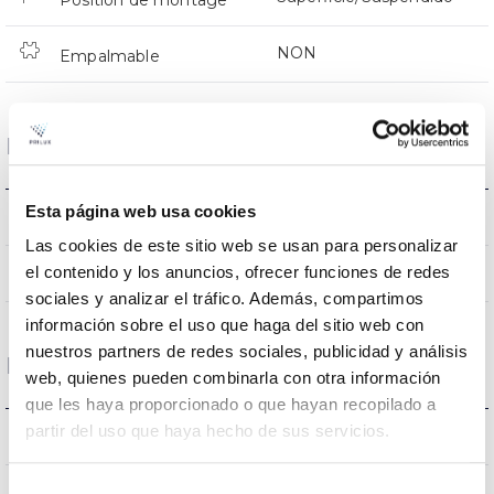
Position de montage
NON
Empalmable
Données optiques
Esta página web usa cookies
4000K
Température de coleur
Las cookies de este sitio web se usan para personalizar
el contenido y los anuncios, ofrecer funciones de redes
80
CRI Indice de rendu des couleurs
sociales y analizar el tráfico. Además, compartimos
información sobre el uso que haga del sitio web con
nuestros partners de redes sociales, publicidad y análisis
Logement et finition
web, quienes pueden combinarla con otra información
que les haya proporcionado o que hayan recopilado a
partir del uso que haya hecho de sus servicios.
IK10
IK Protection contre des impacts
Selección
IP66