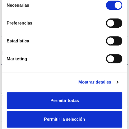
Indice d’étanchéité IP
Necesarias
de
consentimiento
Blanc
Couleur du corps
Preferencias
PC
Corps
Estadística
Performance
Marketing
3300lm
Flux (lm)
Mostrar detalles
Vie
Permitir todas
(L70B50>)50.000h
Heures de vie
Permitir la selección
25000