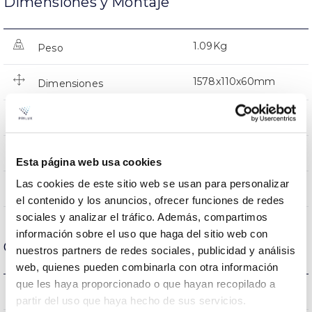
Dimensiones y Montaje
1.09Kg
Peso
1578x110x60mm
Dimensiones
Superficie
Posición de montaje
NO
Empalmable
Esta página web usa cookies
Las cookies de este sitio web se usan para personalizar
Directa
Iluminación
el contenido y los anuncios, ofrecer funciones de redes
sociales y analizar el tráfico. Además, compartimos
información sobre el uso que haga del sitio web con
Carcasa y Acabado
nuestros partners de redes sociales, publicidad y análisis
web, quienes pueden combinarla con otra información
que les haya proporcionado o que hayan recopilado a
G13
Casquillo
partir del uso que haya hecho de sus servicios.